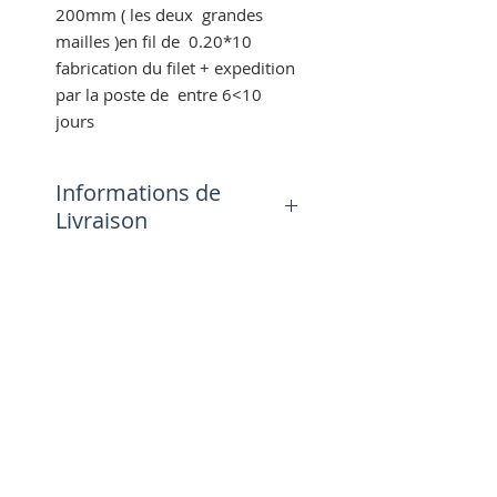
200mm ( les deux grandes
mailles )en fil de 0.20*10
fabrication du filet + expedition
par la poste de entre 6<10
jours
Informations de
Livraison
Tous les filets de 50 mètres
sont au tarif de laposte soit 20€
le colis, livraison en contre
signature, avec suivi.
Tous les filets de 100 mètres
sont au tarif de laposte à 34€ le
colis, livraison en contre
signature, avec suivi.
RESTEZ INFORMÉ DES ACTUS ET
Délai de fabrication + livraison
PROMOS
par la poste avec signature 4