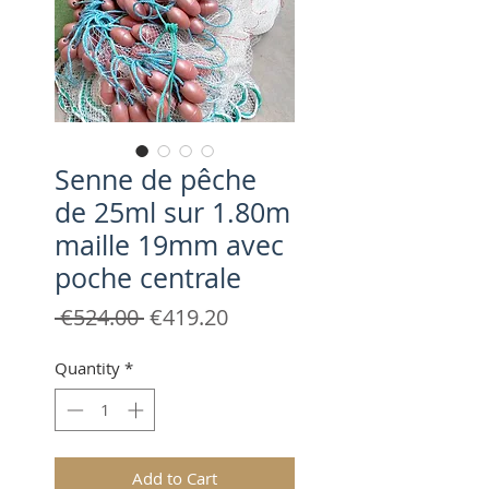
Senne de pêche
de 25ml sur 1.80m
maille 19mm avec
poche centrale
Regular
Sale
 €524.00 
€419.20
Price
Price
Quantity
*
Add to Cart