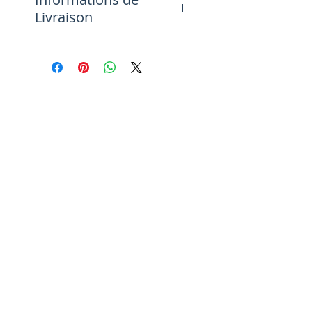
Livraison
délai de fabrication + livraison
par la poste avec signature
8<15jours
prix expédition pour ce filet est
de 35 €
livraison possible dans l'Union
européenne, Dom-Tom, et reste
du monde tarif la poste(
dans
RESTEZ INFORMÉ DES ACTUS ET
panier et expédition, vous
PROMOS
sélectionnez votre pays de
livraison, et le tarif s'affichera)
Envoyer
Filet de Pêche