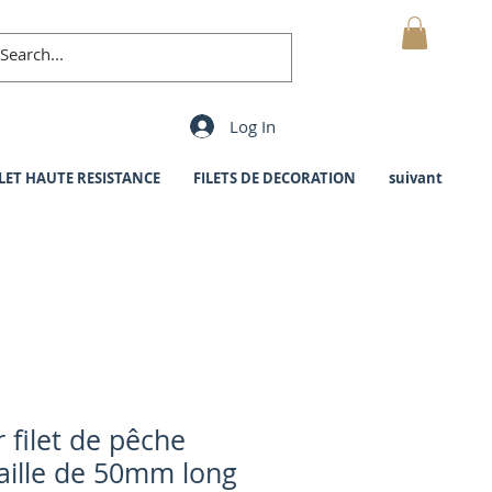
Mon Panier
Log In
ILET HAUTE RESISTANCE
FILETS DE DECORATION
suivant
filet de pêche
aille de 50mm long