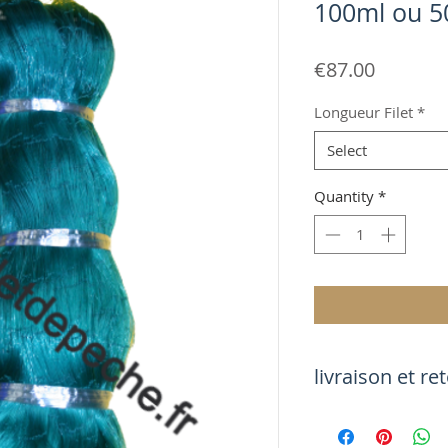
100ml ou 5
Price
€87.00
Longueur Filet
*
Select
Quantity
*
livrais
livraison sous 3 a 4
contre signature