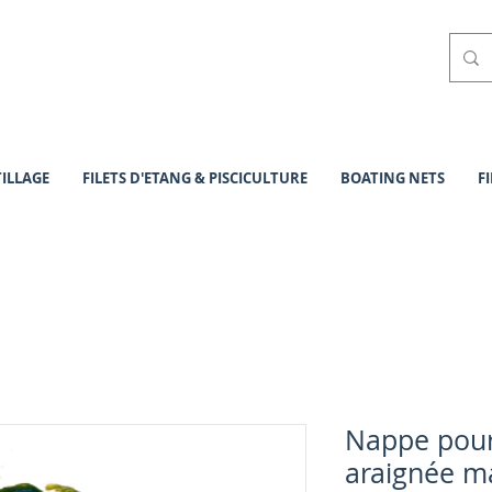
ILLAGE
FILETS D'ETANG & PISCICULTURE
BOATING NETS
F
Nappe pour 
araignée m