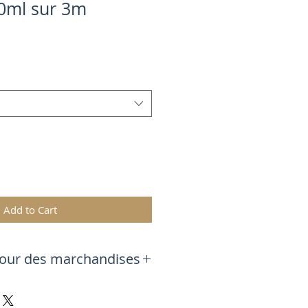
0ml sur 3m
Add to Cart
on et retour des marchandises
 jours par la poste en