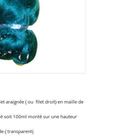
cout de l'expeditio
Droit de rétractatio
réception de vos 
ne couvrira pas les 
et araignée ( ou filet droit) en maille de
ré soit 100ml monté sur une hauteur
de ( transparent)